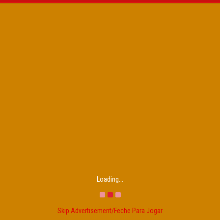
Loading...
Skip Advertisement/Feche Para Jogar