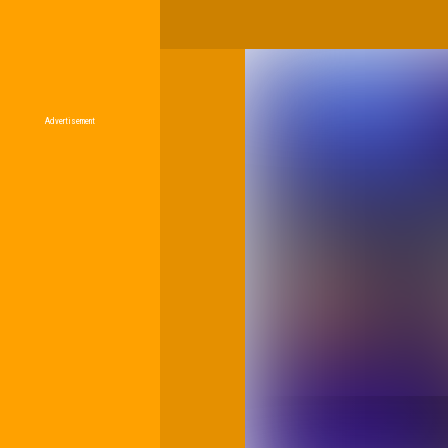
Advertisement