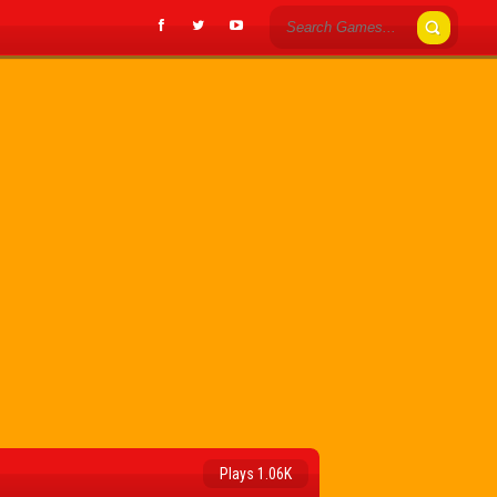
Plays 1.06K