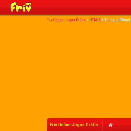
Friv Online Jogos Grátis
>
HTML5
>
The Lost Planet
Friv Online Jogos Grátis