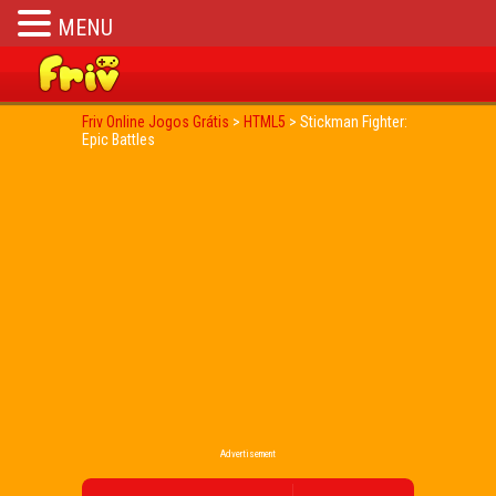
MENU
Friv Online Jogos Grátis
>
HTML5
>
Stickman Fighter:
Epic Battles
Advertisement