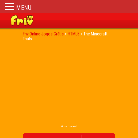
MENU
Friv Online Jogos Grátis
>
HTML5
>
The Minecraft
Trials
Advertisement