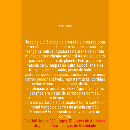
Advertisement
Jogo de dublê cheio de diversão e diversão com
diversão casual e também níveis desafiadores.
Vença os outros jogadores na arena de corrida
multijogador e chegue ao topo! Ajuste seu carro
para ser o melhor do planeta! Este jogo tem
muscle cars, rampas de salto, Loops, anéis de
fogo, pistas de corrida, pistas de habilidade,
pistas de quebra-cabeças, corridas contra trens,
carros personalizáveis, monster trucks, corridas
online e carros atualizáveis, de níveis de
acrobacias a monstros. Baixe Agora! Vença os
desafios em pistas de acrobacias com seu
excelente carro de acrobacias! Dirija em pistas
com saltos, loops e obstáculos! Corra contra um
trem! Vença os carros da polícia em São
Francisco! Experimente os novos níveis de
corrida
Friv 360
Jogos 360
Jogos 3D
Jogos de Agilidade
Jogos de Carros
Jogos de Habilidade