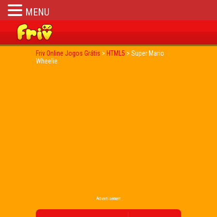
MENU
Friv Online Jogos Grátis
>
HTML5
>
Super Mario
Wheelie
Advertisement