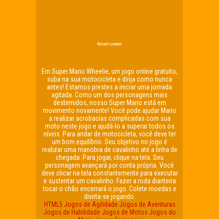
Advertisement
Em Super Mario Wheelie, um jogo online gratuito,
suba na sua motocicleta e dirija como nunca
antes! Estamos prestes a iniciar uma jornada
agitada. Como um dos personagens mais
destemidos, nosso Super Mario está em
movimento novamente! Você pode ajudar Mario
a realizar acrobacias complicadas com sua
moto neste jogo e ajudá-lo a superar todos os
níveis. Para andar de motocicleta, você deve ter
um bom equilíbrio. Seu objetivo no jogo é
realizar uma manobra de cavalinho até a linha de
chegada. Para jogar, clique na tela. Seu
personagem avançará por conta própria. Você
deve clicar na tela constantemente para executar
e sustentar um cavalinho. Fazer a roda dianteira
tocar o chão encerrará o jogo. Colete moedas e
divirta-se jogando.
HTML5
Jogos de Agilidade
Jogos de Aventuras
Jogos de Habilidade
Jogos de Motos
Jogos do