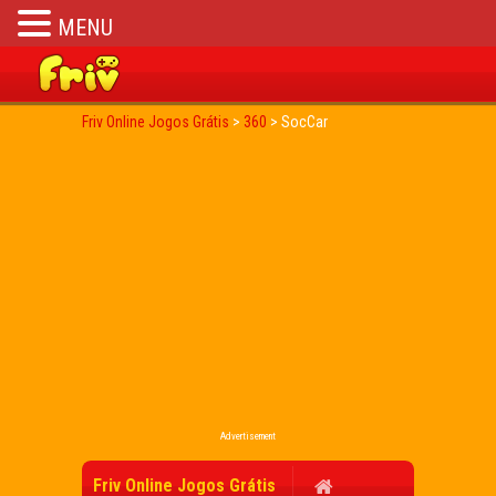
MENU
Friv Online Jogos Grátis
>
360
>
SocCar
Advertisement
Friv Online Jogos Grátis