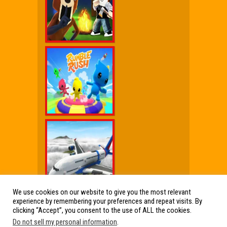
We use cookies on our website to give you the most relevant
experience by remembering your preferences and repeat visits. By
Wx Cheat Games
|
Click Jogos Pro
|
Humor wx
clicking “Accept”, you consent to the use of ALL the cookies.
Do not sell my personal information
.
Friv Online Jogos Grátis