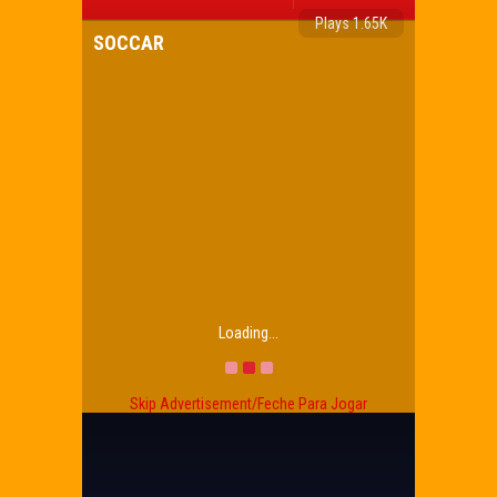
Plays 1.65K
SOCCAR
Loading...
Skip Advertisement/Feche Para Jogar