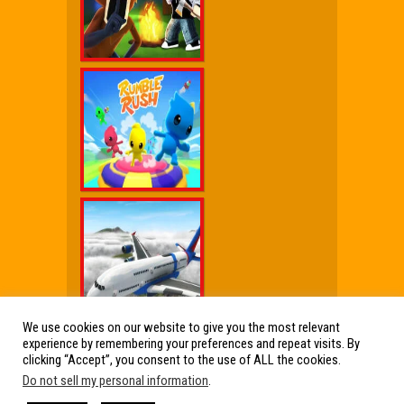
We use cookies on our website to give you the most relevant
experience by remembering your preferences and repeat visits. By
Wx Cheat Games
|
Click Jogos Pro
|
Humor wx
clicking “Accept”, you consent to the use of ALL the cookies.
Do not sell my personal information
.
Friv Online Jogos Grátis