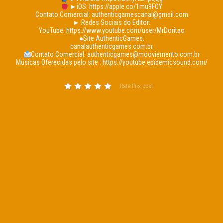
►iOS: https://apple.co/1mu9FOY
Contato Comercial: authenticgamescanal@gmail.com
► Redes Sociais do Editor:
YouTube: https://www.youtube.com/user/MrDoritao
●Site AuthenticGames:
canalauthenticgames.com.br
Contato Comercial: authenticgames@mooviemento.com.br
Músicas Oferecidas pelo site : https://youtube.epidemicsound.com/
Rate this post