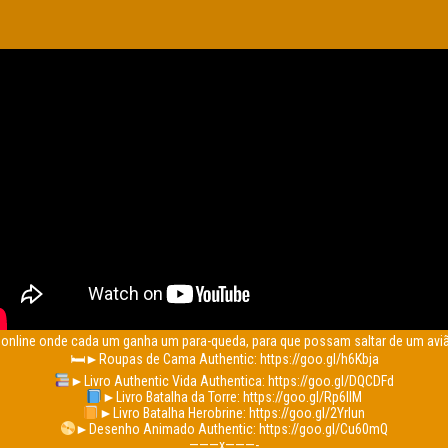
 online onde cada um ganha um para-queda, para que possam saltar de um aviã
🛏►Roupas de Cama Authentic: https://goo.gl/h6Kbja
►Livro Authentic Vida Authentica: https://goo.gl/DQCDFd
►Livro Batalha da Torre: https://goo.gl/Rp6IlM
►Livro Batalha Herobrine: https://goo.gl/2Yrlun
►Desenho Animado Authentic: https://goo.gl/Cu60mQ
———x———-