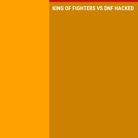
KING OF FIGHTERS VS DNF HACKED