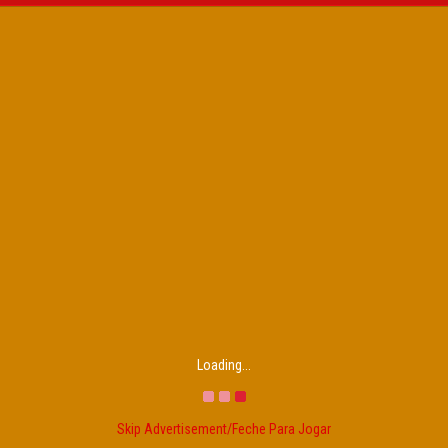
Loading...
Skip Advertisement/Feche Para Jogar