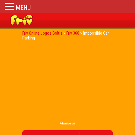
MENU
Friv Online Jogos Grátis
>
Friv 360
>
Impossible Car
Parking
Advertisement