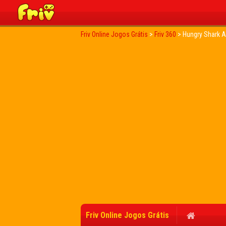
Friv Online Jogos Grátis
>
Friv 360
>
Hungry Shark A
Friv Online Jogos Grátis