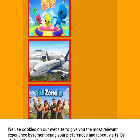
We use cookies on our website to give you the most relevant
experience by remembering your preferences and repeat visits. By
Wx Cheat Games
|
Click Jogos Pro
|
Humor wx