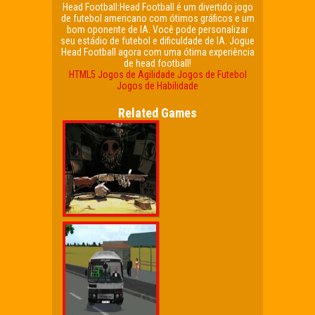
Head Football:Head Football é um divertido jogo
de futebol americano com ótimos gráficos e um
bom oponente de IA. Você pode personalizar
seu estádio de futebol e dificuldade de IA. Jogue
Head Football agora com uma ótima experiência
de head football!
HTML5
Jogos de Agilidade
Jogos de Futebol
Jogos de Habilidade
Related Games