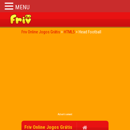
MENU
Friv Online Jogos Grátis
>
HTML5
>
Head Football
Advertisement
Friv Online Jogos Grátis