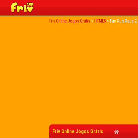
Friv Online Jogos Grátis
>
HTML5
>
Fun Run Race 2 :
Friv Online Jogos Grátis