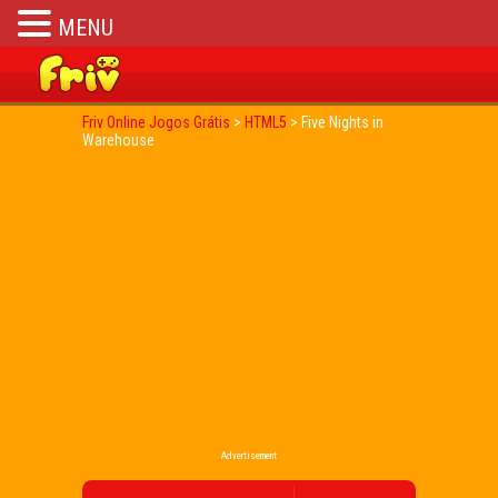
MENU
Friv Online Jogos Grátis
>
HTML5
>
Five Nights in
Warehouse
Advertisement