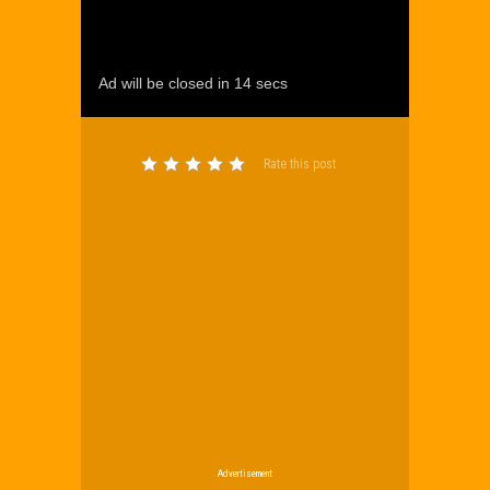
Rate this post
Advertisement