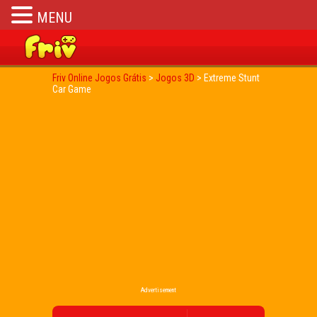
MENU
Friv Online Jogos Grátis
>
Jogos 3D
>
Extreme Stunt
Car Game
Advertisement