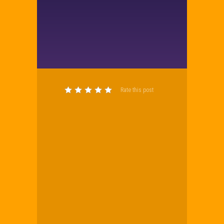
Rate this post