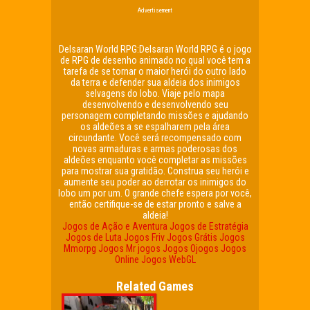
Advertisement
Delsaran World RPG:Delsaran World RPG é o jogo
de RPG de desenho animado no qual você tem a
tarefa de se tornar o maior herói do outro lado
da terra e defender sua aldeia dos inimigos
selvagens do lobo. Viaje pelo mapa
desenvolvendo e desenvolvendo seu
personagem completando missões e ajudando
os aldeões a se espalharem pela área
circundante. Você será recompensado com
novas armaduras e armas poderosas dos
aldeões enquanto você completar as missões
para mostrar sua gratidão. Construa seu herói e
aumente seu poder ao derrotar os inimigos do
lobo um por um. O grande chefe espera por você,
então certifique-se de estar pronto e salve a
aldeia!
Jogos de Ação e Aventura
Jogos de Estratégia
Jogos de Luta
Jogos Friv
Jogos Grátis
Jogos
Mmorpg
Jogos Mr jogos
Jogos Ojogos
Jogos
Online
Jogos WebGL
Related Games