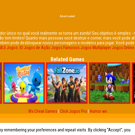
Advertisement
ador único no qual você realmente se torna um zumbi! Seu objetivo é simples 
tem limites! Quanto mais pessoas você destruir e comer, mais você pode at
também pode desbloquear novos personagens e modelos para jogar. Você pode s
ML5
Jogos .IO
Jogos de Ação
Jogos Famosos
Jogos Multiplayer
Jogos Onlin
Related Games
Wx Cheat Games
|
Click Jogos Pro
|
Humor wx
y remembering your preferences and repeat visits. By clicking “Accept”, you
de Friv reunidos em um só lugar. Jogos Friv 360, Click Jogos, Friv Online