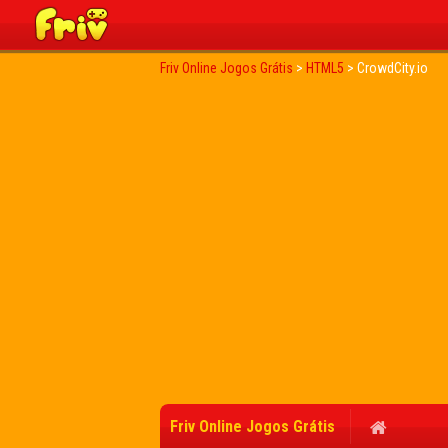
Friv Online Jogos Grátis
>
HTML5
>
CrowdCity.io
Friv Online Jogos Grátis