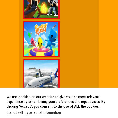
We use cookies on our website to give you the most relevant
experience by remembering your preferences and repeat visits. By
Wx Cheat Games
|
Click Jogos Pro
|
Humor wx
clicking “Accept”, you consent to the use of ALL the cookies.
Do not sell my personal information
.
Friv Online Jogos Grátis