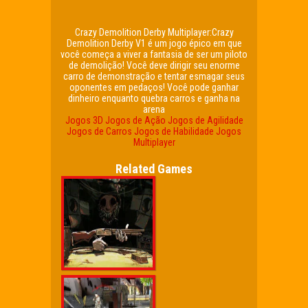
Crazy Demolition Derby Multiplayer:Crazy
Demolition Derby V1 é um jogo épico em que
você começa a viver a fantasia de ser um piloto
de demolição! Você deve dirigir seu enorme
carro de demonstração e tentar esmagar seus
oponentes em pedaços! Você pode ganhar
dinheiro enquanto quebra carros e ganha na
arena
Jogos 3D
Jogos de Ação
Jogos de Agilidade
Jogos de Carros
Jogos de Habilidade
Jogos
Multiplayer
Related Games