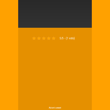
5/5 - (1 voto)
Advertisement