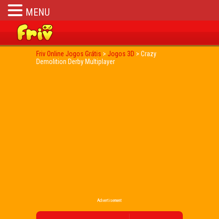
MENU
Friv Online Jogos Grátis
>
Jogos 3D
>
Crazy
Demolition Derby Multiplayer
Advertisement