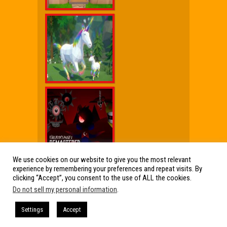
We use cookies on our website to give you the most relevant
experience by remembering your preferences and repeat visits. By
Wx Cheat Games
|
Click Jogos Pro
|
Humor wx
clicking “Accept”, you consent to the use of ALL the cookies.
Do not sell my personal information
.
Friv Online Jogos Grátis
Friv Online Jogos Grátis : Os melhores Jogos
Settings
Accept
de Friv reunidos em um só lugar. Jogos Friv
360, Click Jogos, Friv Online e muito mais!