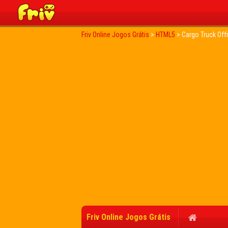
Friv Online Jogos Grátis
>
HTML5
>
Cargo Truck Off
Friv Online Jogos Grátis