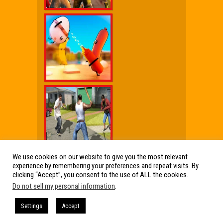
We use cookies on our website to give you the most relevant
experience by remembering your preferences and repeat visits. By
Wx Cheat Games
|
Click Jogos Pro
|
Humor wx
clicking “Accept”, you consent to the use of ALL the cookies.
Do not sell my personal information
.
Friv Online Jogos Grátis
Friv Online Jogos Grátis : Os melhores Jogos
Settings
Accept
de Friv reunidos em um só lugar. Jogos Friv
360, Click Jogos, Friv Online e muito mais!