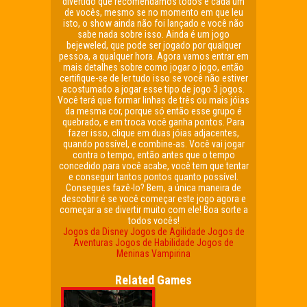
divertido que recomendamos todos e cada um
de vocês, mesmo se no momento em que leu
isto, o show ainda não foi lançado e você não
sabe nada sobre isso. Ainda é um jogo
bejeweled, que pode ser jogado por qualquer
pessoa, a qualquer hora. Agora vamos entrar em
mais detalhes sobre como jogar o jogo, então
certifique-se de ler tudo isso se você não estiver
acostumado a jogar esse tipo de jogo 3 jogos.
Você terá que formar linhas de três ou mais jóias
da mesma cor, porque só então esse grupo é
quebrado, e em troca você ganha pontos. Para
fazer isso, clique em duas jóias adjacentes,
quando possível, e combine-as. Você vai jogar
contra o tempo, então antes que o tempo
concedido para você acabe, você tem que tentar
e conseguir tantos pontos quanto possível.
Consegues fazê-lo? Bem, a única maneira de
descobrir é se você começar este jogo agora e
começar a se divertir muito com ele! Boa sorte a
todos vocês!
Jogos da Disney
Jogos de Agilidade
Jogos de
Aventuras
Jogos de Habilidade
Jogos de
Meninas
Vampirina
Related Games