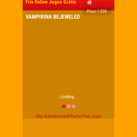
Friv Online Jogos Grátis
Plays 1.05K
VAMPIRINA BEJEWELED
Loading...
Skip Advertisement/Feche Para Jogar