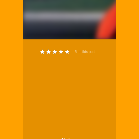
Rate this post