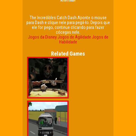
Advertisement
The Incredibles Catch Dash:Aponte o mouse
para Dash e clique nele para pegá-lo. Depois que
ele for pego, continue clicando para fazer
cócegas nele.
Jogos da Disney
Jogos de Agilidade
Jogos de
Habilidade
Related Games