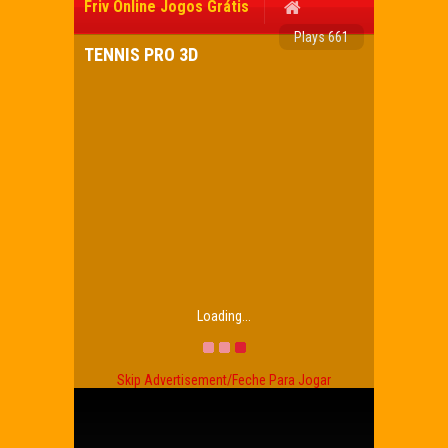
Friv Online Jogos Grátis
Plays 661
TENNIS PRO 3D
Loading...
Skip Advertisement/Feche Para Jogar