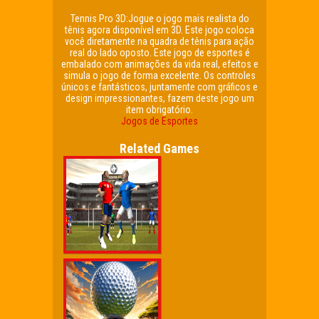
Tennis Pro 3D:Jogue o jogo mais realista do
tênis agora disponível em 3D. Este jogo coloca
você diretamente na quadra de tênis para ação
real do lado oposto. Este jogo de esportes é
embalado com animações da vida real, efeitos e
simula o jogo de forma excelente. Os controles
únicos e fantásticos, juntamente com gráficos e
design impressionantes, fazem deste jogo um
item obrigatório.
Jogos de Esportes
Related Games