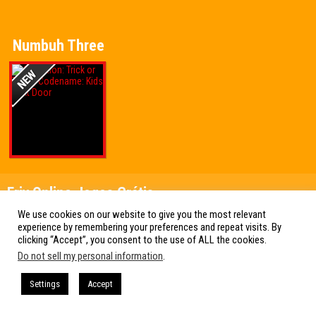
Numbuh Three
Friv Online Jogos Grátis
Friv Online Jogos Grátis : Os melhores Jogos de Friv reunidos em um
We use cookies on our website to give you the most relevant
só lugar. Jogos Friv 360, Click Jogos, Friv Online e muito mais!
experience by remembering your preferences and repeat visits. By
clicking “Accept”, you consent to the use of ALL the cookies.
Do not sell my personal information
.
Settings
Accept