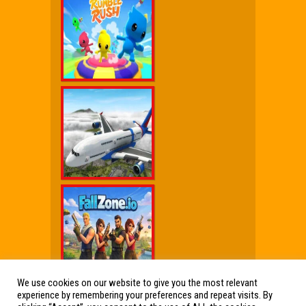
We use cookies on our website to give you the most relevant
experience by remembering your preferences and repeat visits. By
Wx Cheat Games
|
Click Jogos Pro
|
Humor wx