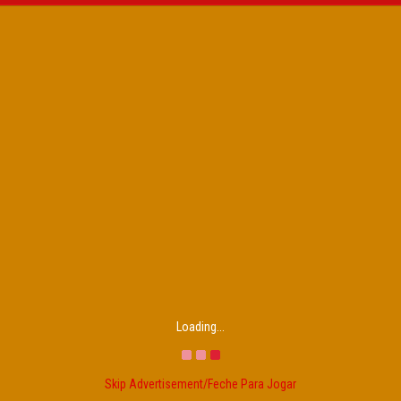
Loading...
Skip Advertisement/Feche Para Jogar