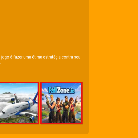
 jogo é fazer uma ótima estratégia contra seu
.