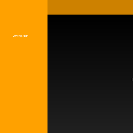
Advertisement