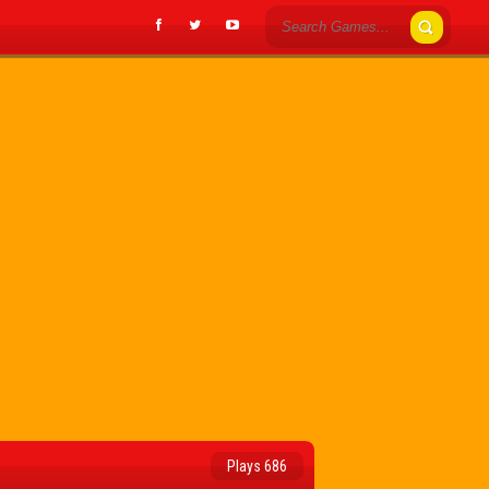
Plays 686