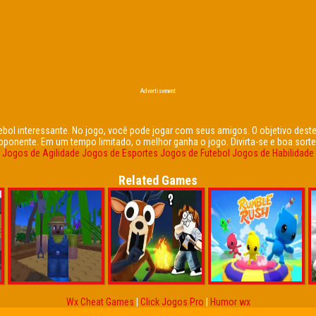
Advertisement
ebol interessante. No jogo, você pode jogar com seus amigos. O objetivo deste
oponente. Em um tempo limitado, o melhor ganha o jogo. Divirta-se e boa sorte
Jogos de Agilidade
Jogos de Esportes
Jogos de Futebol
Jogos de Habilidade
Related Games
Wx Cheat Games
|
Click Jogos Pro
|
Humor wx