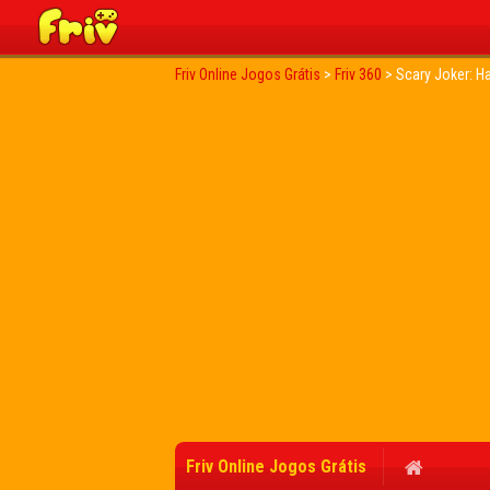
Friv Online Jogos Grátis
>
Friv 360
>
Scary Joker: 
Friv Online Jogos Grátis