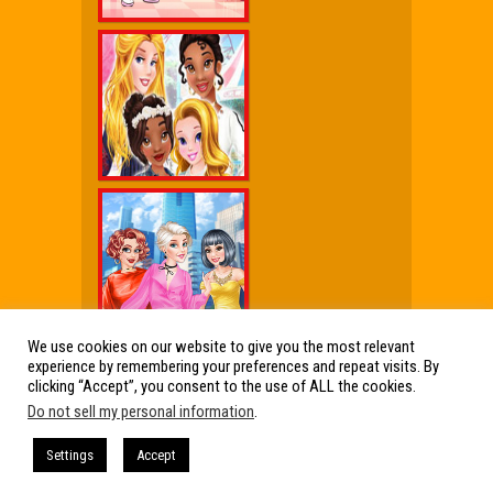
We use cookies on our website to give you the most relevant
experience by remembering your preferences and repeat visits. By
Wx Cheat Games
|
Click Jogos Pro
|
Humor wx
clicking “Accept”, you consent to the use of ALL the cookies.
Do not sell my personal information
.
Friv Online Jogos Grátis
Friv Online Jogos Grátis : Os melhores Jogos
Settings
Accept
de Friv reunidos em um só lugar. Jogos Friv
360, Click Jogos, Friv Online e muito mais!