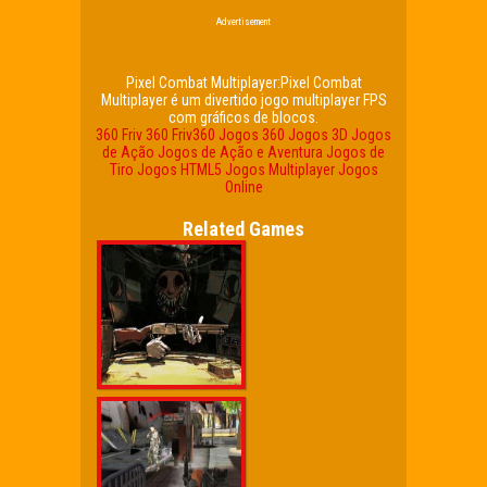
Advertisement
Pixel Combat Multiplayer:Pixel Combat
Multiplayer é um divertido jogo multiplayer FPS
com gráficos de blocos.
360
Friv 360
Friv360
Jogos 360
Jogos 3D
Jogos
de Ação
Jogos de Ação e Aventura
Jogos de
Tiro
Jogos HTML5
Jogos Multiplayer
Jogos
Online
Related Games