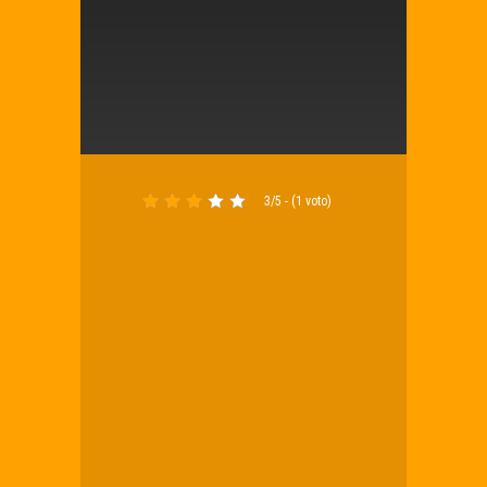
3/5 - (1 voto)