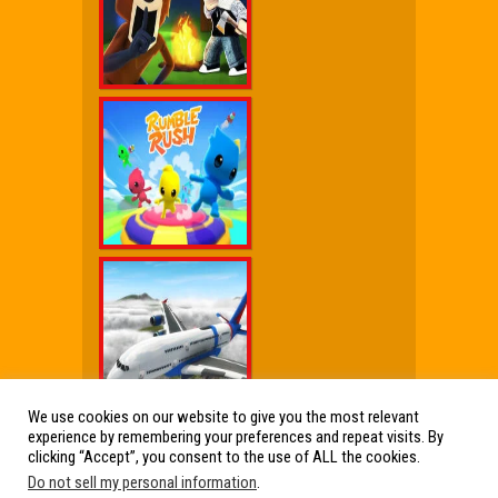
We use cookies on our website to give you the most relevant
experience by remembering your preferences and repeat visits. By
Wx Cheat Games
|
Click Jogos Pro
|
Humor wx
clicking “Accept”, you consent to the use of ALL the cookies.
Do not sell my personal information
.
Friv Online Jogos Grátis