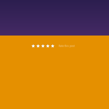
Rate this post