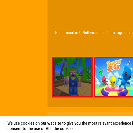
Nullermand.io:O Nullermand.io é um jogo mul
Friv Online Jogos Grátis
We use cookies on our website to give you the most relevant experience b
Friv Online Jogos Grátis : Os melhores Jogos 
consent to the use of ALL the cookies.
Home
Jogos .IO
Jogos da D