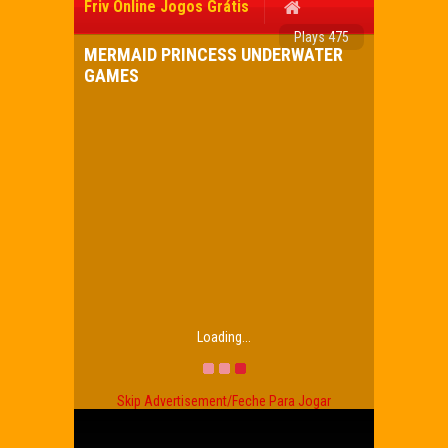
Friv Online Jogos Grátis
Plays 475
MERMAID PRINCESS UNDERWATER
GAMES
Loading...
Skip Advertisement/Feche Para Jogar