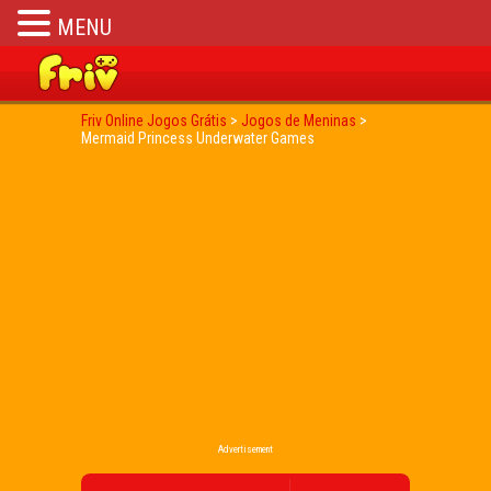
MENU
Friv Online Jogos Grátis
>
Jogos de Meninas
>
Mermaid Princess Underwater Games
Advertisement