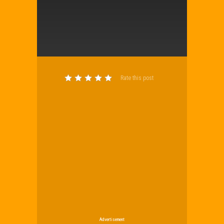
Rate this post
Advertisement