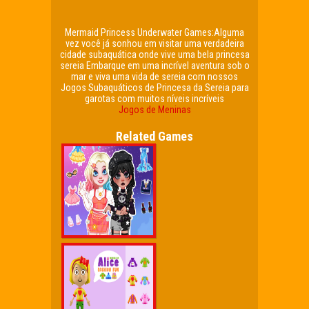
Mermaid Princess Underwater Games:Alguma
vez você já sonhou em visitar uma verdadeira
cidade subaquática onde vive uma bela princesa
sereia Embarque em uma incrível aventura sob o
mar e viva uma vida de sereia com nossos
Jogos Subaquáticos de Princesa da Sereia para
garotas com muitos níveis incríveis
Jogos de Meninas
Related Games