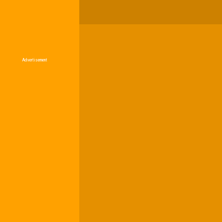
Advertisement