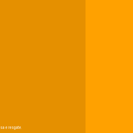
esa e resgate.