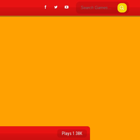
Plays 1.38K