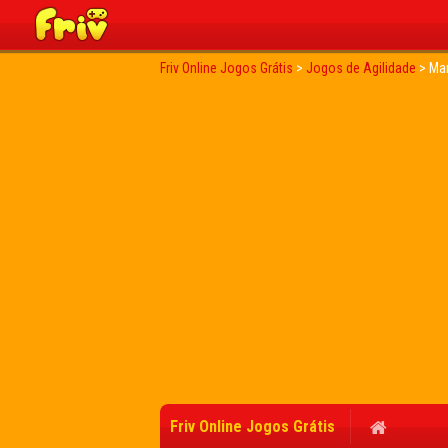
Friv Online Jogos Grátis
>
Jogos de Agilidade
>
Mar
Friv Online Jogos Grátis