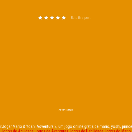
Rate this post
Advertisement
:Jogar Mario & Yoshi Adventure 2, um jogo online grátis de mario, yoshi, princ
Jogos de Agilidade
Jogos de Aventuras
Jogos de Habilidade
Jogos do Mario