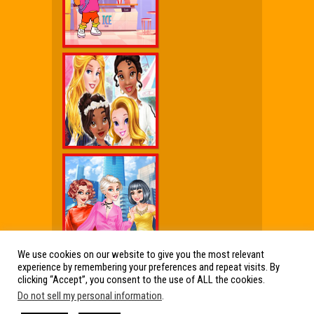
We use cookies on our website to give you the most relevant
experience by remembering your preferences and repeat visits. By
Wx Cheat Games
|
Click Jogos Pro
|
Humor wx
clicking “Accept”, you consent to the use of ALL the cookies.
Do not sell my personal information
.
Friv Online Jogos Grátis