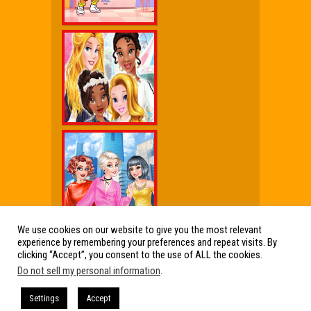
We use cookies on our website to give you the most relevant
experience by remembering your preferences and repeat visits. By
Wx Cheat Games
|
Click Jogos Pro
|
Humor wx
clicking “Accept”, you consent to the use of ALL the cookies.
Do not sell my personal information
.
Friv Online Jogos Grátis
Friv Online Jogos Grátis : Os melhores Jogos
Settings
Accept
de Friv reunidos em um só lugar. Jogos Friv