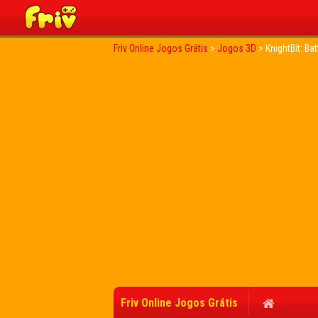
Friv Online Jogos Grátis
>
Jogos 3D
>
KnightBit: Bat
Friv Online Jogos Grátis