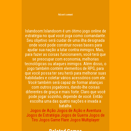
Advertisement
Islandoom:Islandoom é um ótimo jogo online de
estratégia no qual você joga como comandante.
Seu objetivo será cuidar de uma ilha designada
onde você pode construir novas bases para
ajudar sua nação a lutar contra inimigos. Mas,
para fazer as coisas funcionarem, você terá que
se preocupar com economia, melhorias
tecnológicas ou ataques inimigos. Além disso, o
jogo também contém elementos de RPG, para
que você possa ter seu herói para melhorar suas
habilidades e coletar vários acessórios com ele.
Você também será capaz de formar alianças
com outros jogadores, dando-lhe coisas
diferentes de graça e mais forte. Claro que você
pode jogar sozinho, depende de você. Então
escolha uma das quatro nações e invada a
batalha.
Jogos de Ação
Jogos de Ação e Aventura
Jogos de Estratégia
Jogos de Guerra
Jogos de
Tiro
Jogos Game Flare
Jogos Multiplayer