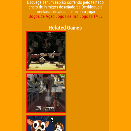
Esqueça ser um espião correndo pelo telhado
cheio de inimigos desafiadores Desbloqueia
toneladas de assassinos para jogar
Jogos de Ação
Jogos de Tiro
Jogos HTML5
Related Games