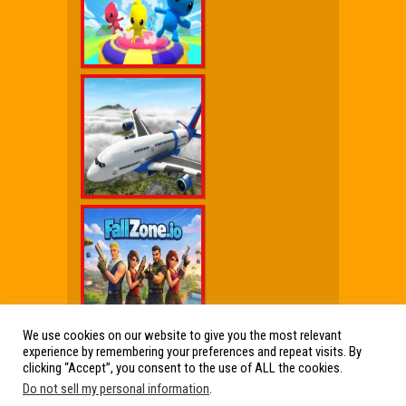
We use cookies on our website to give you the most relevant
experience by remembering your preferences and repeat visits. By
Wx Cheat Games
|
Click Jogos Pro
|
Humor wx
clicking “Accept”, you consent to the use of ALL the cookies.
Do not sell my personal information
.
Friv Online Jogos Grátis