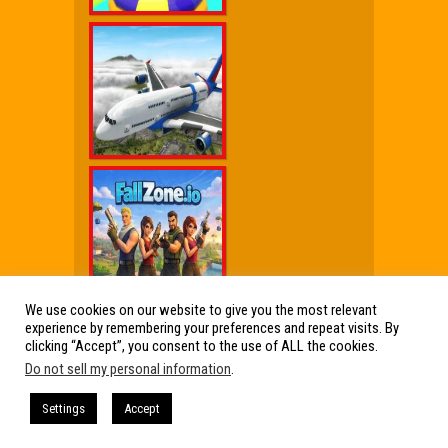
We use cookies on our website to give you the most relevant
experience by remembering your preferences and repeat visits. By
Wx Cheat Games
|
Click Jogos Pro
|
Humor wx
clicking “Accept”, you consent to the use of ALL the cookies.
Do not sell my personal information
.
Friv Online Jogos Grátis
Friv Online Jogos Grátis : Os melhores Jogos
Settings
Accept
de Friv reunidos em um só lugar. Jogos Friv
360, Click Jogos, Friv Online e muito mais!