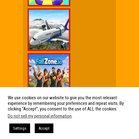
We use cookies on our website to give you the most relevant
experience by remembering your preferences and repeat visits. By
Wx Cheat Games
|
Click Jogos Pro
|
Humor wx
clicking “Accept”, you consent to the use of ALL the cookies.
Do not sell my personal information
.
Friv Online Jogos Grátis
Friv Online Jogos Grátis : Os melhores Jogos
Settings
Accept
de Friv reunidos em um só lugar. Jogos Friv
360, Click Jogos, Friv Online e muito mais!