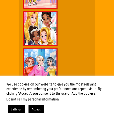
We use cookies on our website to give you the most relevant
experience by remembering your preferences and repeat visits. By
Wx Cheat Games
|
Click Jogos Pro
|
Humor wx
clicking “Accept”, you consent to the use of ALL the cookies.
Do not sell my personal information
.
Friv Online Jogos Grátis
Friv Online Jogos Grátis : Os melhores Jogos
Settings
Accept
de Friv reunidos em um só lugar. Jogos Friv