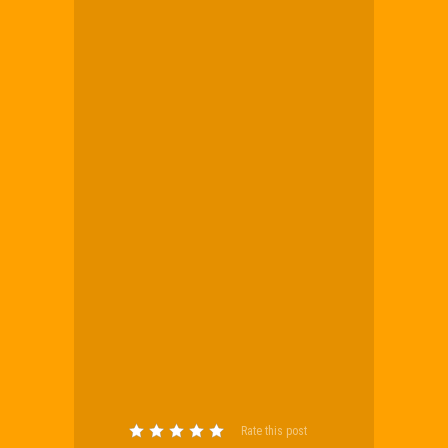
Rate this post