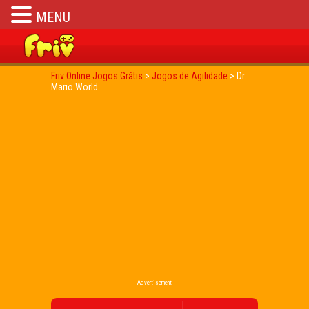
MENU
Friv Online Jogos Grátis
>
Jogos de Agilidade
>
Dr.
Mario World
Advertisement