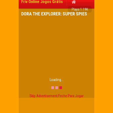
Friv Online Jogos Grátis
Plays 1.19K
DORA THE EXPLORER: SUPER SPIES
Loading...
Skip Advertisement/Feche Para Jogar