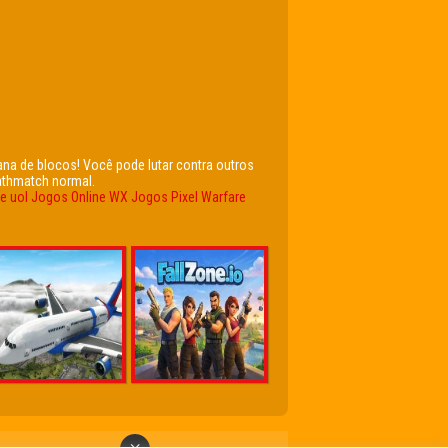
a de blocos! Você pode lutar contra outros
thmatch normal.
e uol
Jogos Online WX
Jogos Pixel Warfare