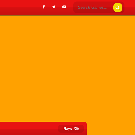
Plays 736