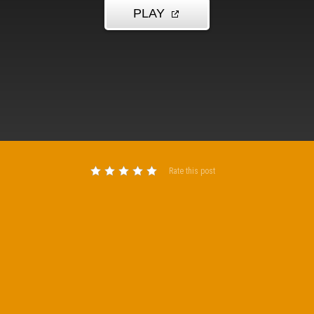
Rate this post