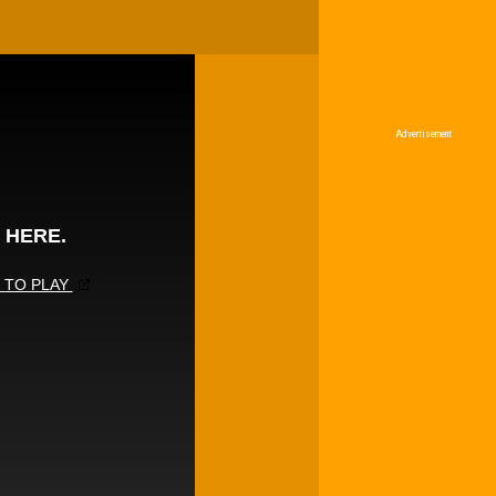
Advertisement