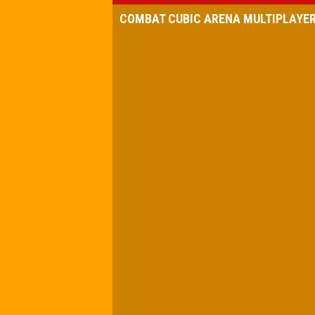
COMBAT CUBIC ARENA MULTIPLAYE