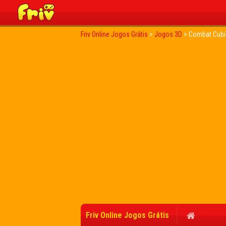
Friv Online Jogos Grátis
>
Jogos 3D
>
Combat Cubic
Friv Online Jogos Grátis