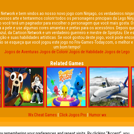
n Network e bem vindos ao nosso novo jogo com Ninjago, os verdadeiros ninjas
ssos arte e tentaremos colorir todos os personagens principais da Lego Ninja
to você terá um paginador para escolher o personagem que você mais gosta. Os
a a pele e use algumas cores amarelas e pretas para os acessórios. Depois que
a azul, da Cartoon Network e um verdadeiro guerreiro e mestre de Spinjitzu. Ele
ração e suas habilidades artísticas. Se você gostou deste jogo, você pode enco
ão se esqueça que você jogou este jogo no Friv-Games-Today.com, o melhor e m
um bom tempo!
Jogos de Aventuras
Jogos de Colorir
Jogos de Habilidade
Jogos de Lego
Related Games
Wx Cheat Games
|
Click Jogos Pro
|
Humor wx
y remembering your preferences and repeat visits. By clicking “Accept”, you