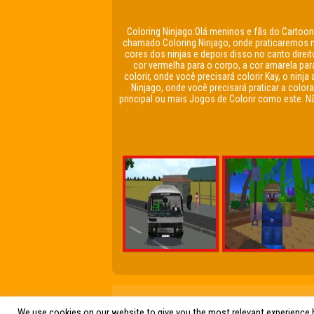
Coloring Ninjago:Olá meninos e fãs do Cartoo
chamado Coloring Ninjago, onde praticaremos no
cores dos ninjas e depois disso no canto direi
cor vermelha para o corpo, a cor amarela par
colorir, onde você precisará colorir Kay, o ninj
Ninjago, onde você precisará praticar a colo
principal ou mais Jogos de Colorir como este. N
Friv Online Jogos Grátis
We use cookies on our website to give you the most relevant experience b