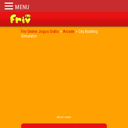
MENU
Friv Online Jogos Grátis
>
Arcade
>
City Building
Simulator
Advertisement